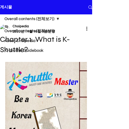
게시물
Overall contents (전체보기)
Choipedia
Overall contents (전체보기)
2020년 11월 18일
0분 분량
Chapter 1. What is K-
About Choipedia
Shuttle?
K-Shuttle Guidebook